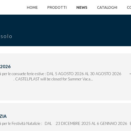
HOME
PRODOTTI
NEWS
CATALOGHI
C
 solo
 2026
iuderà per le consuete ferie estive : DAL 5 AGOSTO 2026 AL 30
 will be closed for Summer Vaca...
ZIA
erà per le Festività Natalizie : DAL 23 DICEMBRE 2025 AL 6 GENNAIO 2026 