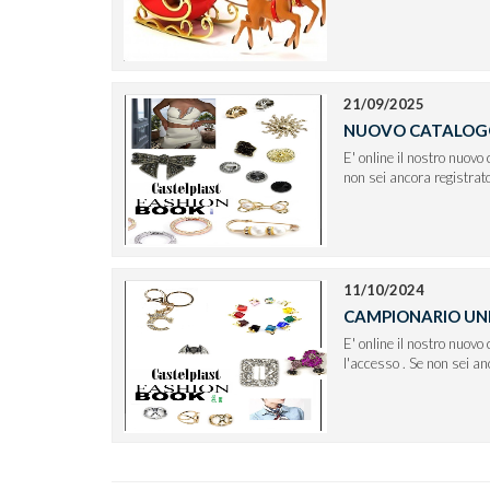
21/09/2025
NUOVO CATALOG
E' online il nostro nuovo
non sei ancora regis
11/10/2024
CAMPIONARIO UN
E' online il nostro nuovo
l'accesso . Se non s